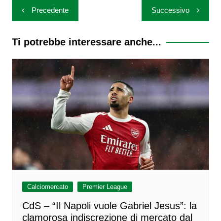
Navigazione
Precedente
Successivo
articoli
Ti potrebbe interessare anche...
Calciomercato
Premier League
CdS – “Il Napoli vuole Gabriel Jesus”: la
clamorosa indiscrezione di mercato dal