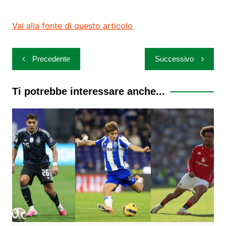
Vai alla fonte di questo articolo
Navigazione
Precedente
Successivo
articoli
Ti potrebbe interessare anche...