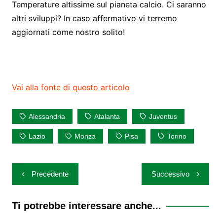
Temperature altissime sul pianeta calcio. Ci saranno
altri sviluppi? In caso affermativo vi terremo
aggiornati come nostro solito!
Vai alla fonte di questo articolo
Alessandria
Atalanta
Juventus
Lazio
Monza
Pisa
Torino
Navigazione
Precedente
Successivo
articoli
Ti potrebbe interessare anche...