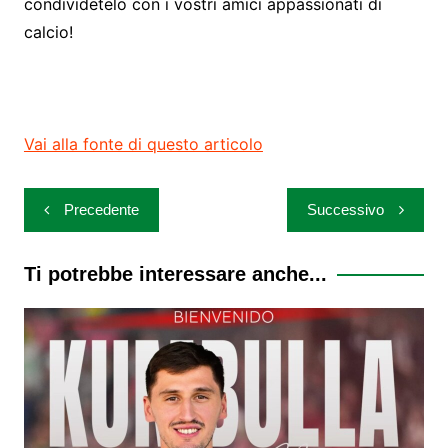
condividetelo con i vostri amici appassionati di
calcio!
Vai alla fonte di questo articolo
Navigazione
Precedente
Successivo
articoli
Ti potrebbe interessare anche...