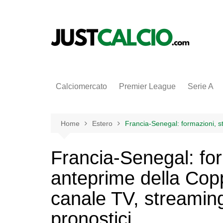
Salta
al
contenuto
Calciomercato
Premier League
Serie A
Home
Estero
Francia-Senegal: formazioni, st
Francia-Senegal: for
anteprime della Co
canale TV, streaming 
pronostici