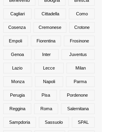
Benevento
Bologna
Brescia
Cagliari
Cittadella
Como
Cosenza
Cremonese
Crotone
Empoli
Fiorentina
Frosinone
Genoa
Inter
Juventus
Lazio
Lecce
Milan
Monza
Napoli
Parma
Perugia
Pisa
Pordenone
Reggina
Roma
Salernitana
Sampdoria
Sassuolo
SPAL