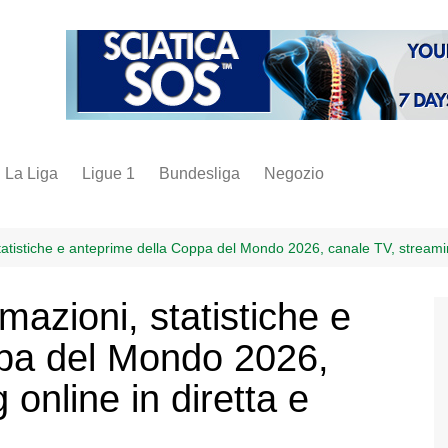
La Liga
Ligue 1
Bundesliga
Negozio
juve
inter
atistiche e anteprime della Coppa del Mondo 2026, canale TV, streaming
milan
mazioni, statistiche e
napoli
ppa del Mondo 2026,
vintage
fantacalcio
online in diretta e