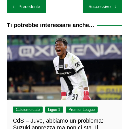
Navigazione
Precedente
Successivo
articoli
Ti potrebbe interessare anche...
Calciomercato
Ligue 1
Premier League
CdS – Juve, abbiamo un problema:
Suzuki apprezza ma non ci sta. Il