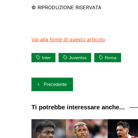
© RIPRODUZIONE RISERVATA
Vai alla fonte di questo articolo
Inter
Juventus
Roma
Navigazione
Precedente
articoli
Ti potrebbe interessare anche...