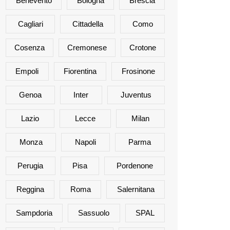
Benevento
Bologna
Brescia
Cagliari
Cittadella
Como
Cosenza
Cremonese
Crotone
Empoli
Fiorentina
Frosinone
Genoa
Inter
Juventus
Lazio
Lecce
Milan
Monza
Napoli
Parma
Perugia
Pisa
Pordenone
Reggina
Roma
Salernitana
Sampdoria
Sassuolo
SPAL