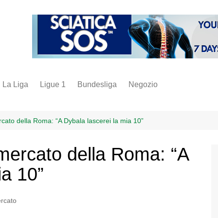
La Liga
Ligue 1
Bundesliga
Negozio
juve
inter
rcato della Roma: “A Dybala lascerei la mia 10”
milan
 mercato della Roma: “A
napoli
ia 10”
vintage
fantacalcio
rcato