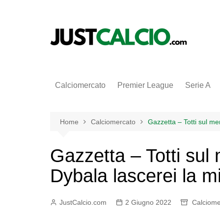
Salta
al
contenuto
Calciomercato
Premier League
Serie A
Home
Calciomercato
Gazzetta – Totti sul me
Gazzetta – Totti sul
Dybala lascerei la m
JustCalcio.com
2 Giugno 2022
Calciome