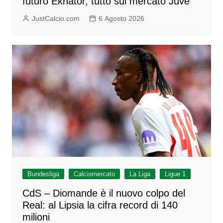
futuro Ekhator, tutto sul mercato Juve
JustCalcio.com
6 Agosto 2026
Bundesliga
Calciomercato
La Liga
Ligue 1
CdS – Diomande è il nuovo colpo del
Real: al Lipsia la cifra record di 140
milioni