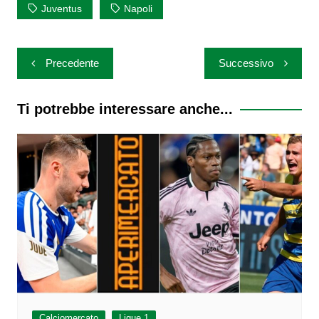
Juventus
Napoli
Navigazione
Precedente
Successivo
articoli
Ti potrebbe interessare anche...
Calciomercato
Ligue 1