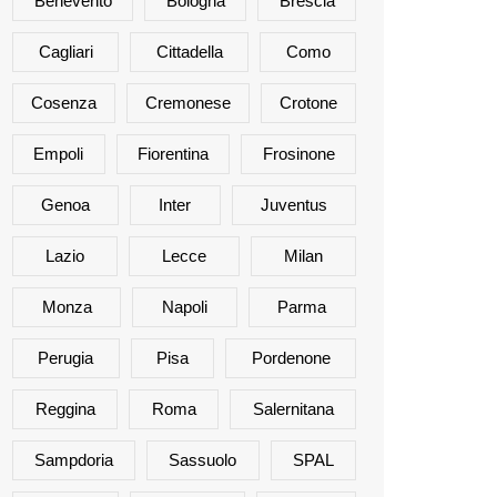
Benevento
Bologna
Brescia
Cagliari
Cittadella
Como
Cosenza
Cremonese
Crotone
Empoli
Fiorentina
Frosinone
Genoa
Inter
Juventus
Lazio
Lecce
Milan
Monza
Napoli
Parma
Perugia
Pisa
Pordenone
Reggina
Roma
Salernitana
Sampdoria
Sassuolo
SPAL