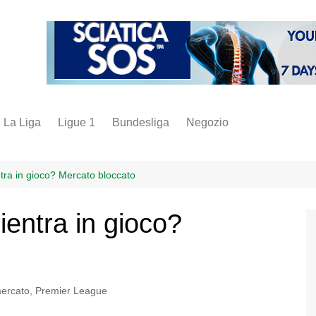
La Liga
Ligue 1
Bundesliga
Negozio
juve
inter
ntra in gioco? Mercato bloccato
milan
ientra in gioco?
napoli
vintage
fantacalcio
ercato
,
Premier League