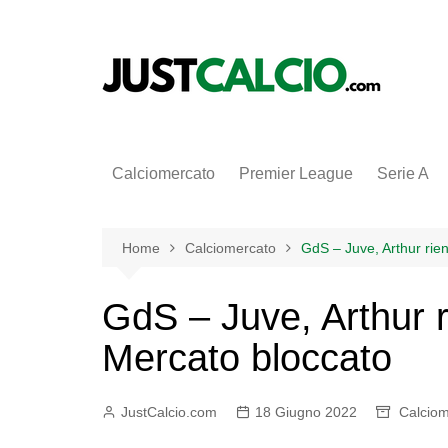
Salta
al
contenuto
Calciomercato
Premier League
Serie A
Home
Calciomercato
GdS – Juve, Arthur rie
GdS – Juve, Arthur r
Mercato bloccato
JustCalcio.com
18 Giugno 2022
Calciom