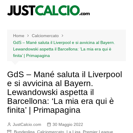
Salta
al
contenuto
Home
Calciomercato
GdS – Mané saluta il Liverpool e si avvicina al Bayern.
Lewandowski aspetta il Barcellona: ‘La mia era qui è
finita’ | Primapagina
GdS – Mané saluta il Liverpool
e si avvicina al Bayern.
Lewandowski aspetta il
Barcellona: ‘La mia era qui è
finita’ | Primapagina
JustCalcio.com
30 Maggio 2022
Bundesliga
,
Calciomercato
,
La Liga
,
Premier League