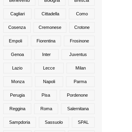
Benevento
Bologna
Brescia
Cagliari
Cittadella
Como
Cosenza
Cremonese
Crotone
Empoli
Fiorentina
Frosinone
Genoa
Inter
Juventus
Lazio
Lecce
Milan
Monza
Napoli
Parma
Perugia
Pisa
Pordenone
Reggina
Roma
Salernitana
Sampdoria
Sassuolo
SPAL