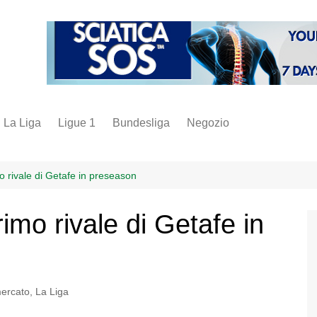
La Liga
Ligue 1
Bundesliga
Negozio
juve
inter
mo rivale di Getafe in preseason
milan
rimo rivale di Getafe in
napoli
vintage
fantacalcio
ercato
,
La Liga