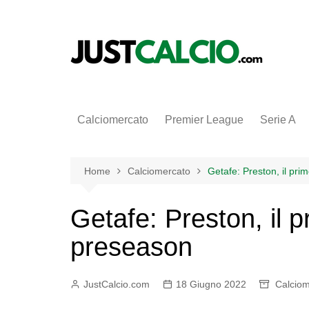
Salta
al
contenuto
Calciomercato
Premier League
Serie A
Home
Calciomercato
Getafe: Preston, il pri
Getafe: Preston, il p
preseason
JustCalcio.com
18 Giugno 2022
Calciom