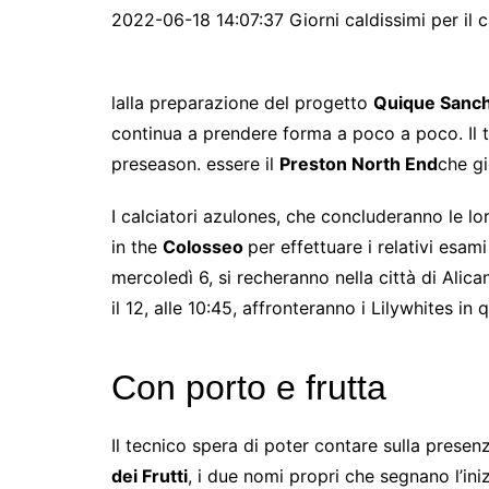
2022-06-18 14:07:37 Giorni caldissimi per il 
l
alla preparazione del progetto
Quique Sanch
continua a prendere forma a poco a poco. Il te
preseason. essere il
Preston North End
che gi
I calciatori azulones, che concluderanno le lo
in the
Colosseo
per effettuare i relativi esam
mercoledì 6, si recheranno nella città di Alica
il 12, alle 10:45, affronteranno i Lilywhites in
Con porto e frutta
Il tecnico spera di poter contare sulla presenz
dei Frutti
, i due nomi propri che segnano l’in