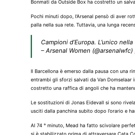
Bonmati da Outside Box ha costretto un salv
Pochi minuti dopo, l’Arsenal pensò di aver ro
palla nella sua rete. Tuttavia, una lunga recen
Campioni d’Europa. L’unico nella 
– Arsenal Women (@arsenalwfc)
Il Barcellona è emerso dalla pausa con una ri
entrambi gli sforzi salvati da Van Domselaar 
costretto una raffica di angoli che ha mantenu
Le sostituzioni di Jonas Eidevall si sono rive
usciti dalla panchina subito dopo l’orario e 
Al 74 ° minuto, Mead ha fatto scivolare perfe
si è stabilizzato prima di attraversare Cata Co