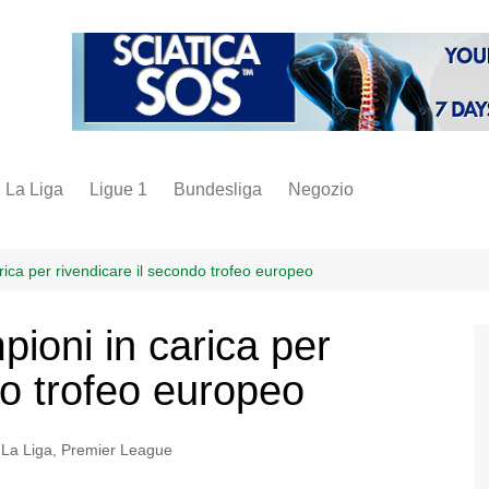
La Liga
Ligue 1
Bundesliga
Negozio
juve
inter
rica per rivendicare il secondo trofeo europeo
milan
pioni in carica per
napoli
do trofeo europeo
vintage
fantacalcio
,
La Liga
,
Premier League