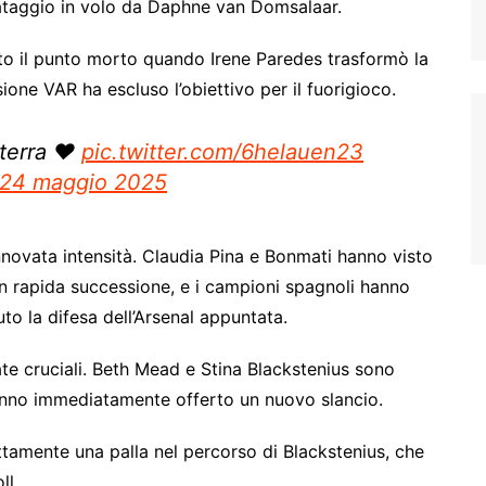
ataggio in volo da Daphne van Domsalaar.
tto il punto morto quando Irene Paredes trasformò la
sione VAR ha escluso l’obiettivo per il fuorigioco.
terra ❤️
pic.twitter.com/6helauen23
24 maggio 2025
nnovata intensità. Claudia Pina e Bonmati hanno visto
in rapida successione, e i campioni spagnoli hanno
to la difesa dell’Arsenal appuntata.
late cruciali. Beth Mead e Stina Blackstenius sono
hanno immediatamente offerto un nuovo slancio.
ttamente una palla nel percorso di Blackstenius, che
ll.