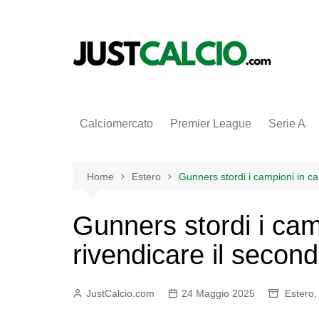
Salta
al
contenuto
Calciomercato
Premier League
Serie A
Home
Estero
Gunners stordi i campioni in ca
Gunners stordi i cam
rivendicare il secon
JustCalcio.com
24 Maggio 2025
Estero