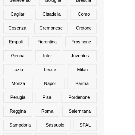
Benevento
Bologna
Brescia
Cagliari
Cittadella
Como
Cosenza
Cremonese
Crotone
Empoli
Fiorentina
Frosinone
Genoa
Inter
Juventus
Lazio
Lecce
Milan
Monza
Napoli
Parma
Perugia
Pisa
Pordenone
Reggina
Roma
Salernitana
Sampdoria
Sassuolo
SPAL