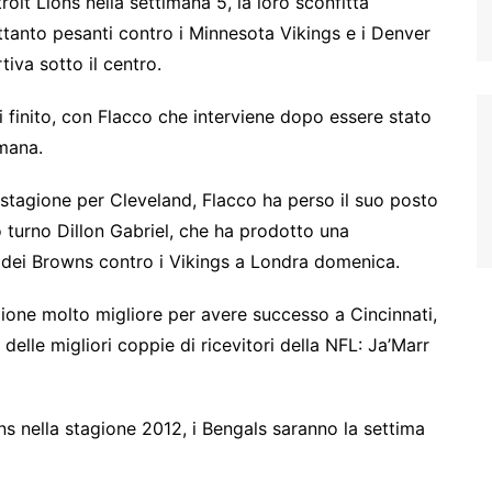
roit Lions nella settimana 5, la loro sconfitta
ettanto pesanti contro i Minnesota Vikings e i Denver
iva sotto il centro.
 finito, con Flacco che interviene dopo essere stato
mana.
a stagione per Cleveland, Flacco ha perso il suo posto
zo turno Dillon Gabriel, che ha prodotto una
7 dei Browns contro i Vikings a Londra domenica.
ione molto migliore per avere successo a Cincinnati,
 delle migliori coppie di ricevitori della NFL: Ja’Marr
ns nella stagione 2012, i Bengals saranno la settima