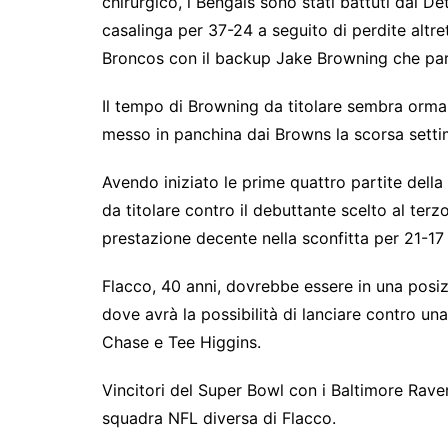
chirurgico, i Bengals sono stati battuti dai Det
casalinga per 37-24 a seguito di perdite altr
Broncos con il backup Jake Browning che part
Il tempo di Browning da titolare sembra ormai
messo in panchina dai Browns la scorsa setti
Avendo iniziato le prime quattro partite dell
da titolare contro il debuttante scelto al ter
prestazione decente nella sconfitta per 21-1
Flacco, 40 anni, dovrebbe essere in una posiz
dove avrà la possibilità di lanciare contro una
Chase e Tee Higgins.
Vincitori del Super Bowl con i Baltimore Rave
squadra NFL diversa di Flacco.