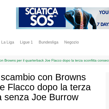
La Liga
Ligue 1
Bundesliga
Negozio
juve
inter
n Browns per il quarterback Joe Flacco dopo la terza sconfitta conse
milan
o scambio con Browns
napoli
oe Flacco dopo la terza
vintage
fantacalcio
va senza Joe Burrow