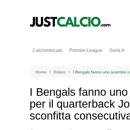
Salta
al
contenuto
Calciomercato
Premier League
Serie A
Home
Estero
I Bengals fanno uno scambio co
I Bengals fanno un
per il quarterback J
sconfitta consecuti