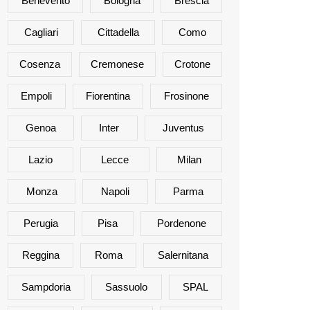
Benevento
Bologna
Brescia
Cagliari
Cittadella
Como
Cosenza
Cremonese
Crotone
Empoli
Fiorentina
Frosinone
Genoa
Inter
Juventus
Lazio
Lecce
Milan
Monza
Napoli
Parma
Perugia
Pisa
Pordenone
Reggina
Roma
Salernitana
Sampdoria
Sassuolo
SPAL