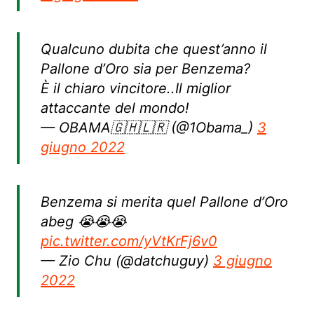
Qualcuno dubita che quest’anno il
Pallone d’Oro sia per Benzema?
È il chiaro vincitore..Il miglior
attaccante del mondo!
— OBAMA🇬🇭🇱🇷 (@1Obama_)
3
giugno 2022
Benzema si merita quel Pallone d’Oro
abeg 😭😭😭
pic.twitter.com/yVtKrFj6v0
— Zio Chu (@datchuguy)
3 giugno
2022