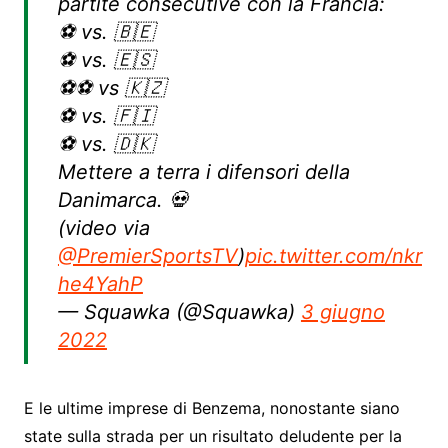
partite consecutive con la Francia:
⚽️ vs. 🇧🇪
⚽️ vs. 🇪🇸
⚽️⚽️ vs 🇰🇿
⚽️ vs. 🇫🇮
⚽️ vs. 🇩🇰
Mettere a terra i difensori della
Danimarca. 💀
(video via
@PremierSportsTV
)
pic.twitter.com/nkr
he4YahP
— Squawka (@Squawka)
3 giugno
2022
E le ultime imprese di Benzema, nonostante siano
state sulla strada per un risultato deludente per la