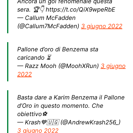
Ancora un gol fenomenale questa
sera. 🏆👇 https://t.co/QiX9wpeRbE
— Callum McFadden
(@Callum7McFadden)
3 giugno 2022
Pallone d’oro di Benzema sta
caricando ⏳
— Razz Mooh (@MoohXRun)
3 giugno
2022
Basta dare a Karim Benzema il Pallone
d’Oro in questo momento. Che
obiettivo⚽
— Krash💙🇺🇬 (@AndrewKrash256_)
3 giugno 2022