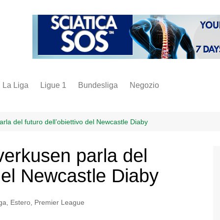
La Liga
Ligue 1
Bundesliga
Negozio
juve
inter
rla del futuro dell’obiettivo del Newcastle Diaby
milan
verkusen parla del
napoli
 del Newcastle Diaby
vintage
fantacalcio
ga
,
Estero
,
Premier League