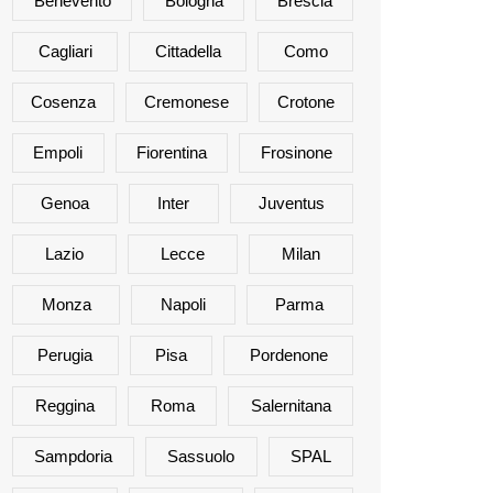
Benevento
Bologna
Brescia
Cagliari
Cittadella
Como
Cosenza
Cremonese
Crotone
Empoli
Fiorentina
Frosinone
Genoa
Inter
Juventus
Lazio
Lecce
Milan
Monza
Napoli
Parma
Perugia
Pisa
Pordenone
Reggina
Roma
Salernitana
Sampdoria
Sassuolo
SPAL