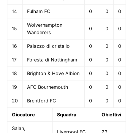
14
Fulham FC
0
0
0
Wolverhampton
15
0
0
0
Wanderers
16
Palazzo di cristallo
0
0
0
17
Foresta di Nottingham
0
0
0
18
Brighton & Hove Albion
0
0
0
19
AFC Bournemouth
0
0
0
20
Brentford FC
0
0
0
Giocatore
Squadra
Obiettivi
Salah,
Liverpool FC
23