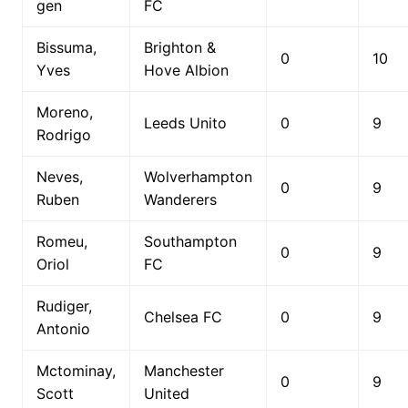
gen
FC
Bissuma,
Brighton &
0
10
Yves
Hove Albion
Moreno,
Leeds Unito
0
9
Rodrigo
Neves,
Wolverhampton
0
9
Ruben
Wanderers
Romeu,
Southampton
0
9
Oriol
FC
Rudiger,
Chelsea FC
0
9
Antonio
Mctominay,
Manchester
0
9
Scott
United