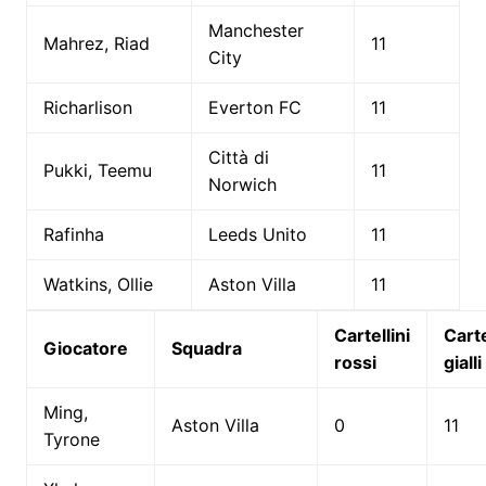
Manchester
Mahrez, Riad
11
City
Richarlison
Everton FC
11
Città di
Pukki, Teemu
11
Norwich
Rafinha
Leeds Unito
11
Watkins, Ollie
Aston Villa
11
Cartellini
Carte
Giocatore
Squadra
rossi
gialli
Ming,
Aston Villa
0
11
Tyrone