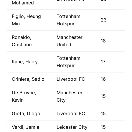
Mohamed
Figlio, Heung
Tottenham
23
Min
Hotspur
Ronaldo,
Manchester
18
Cristiano
United
Tottenham
Kane, Harry
17
Hotspur
Criniera, Sadio
Liverpool FC
16
De Bruyne,
Manchester
15
Kevin
City
Giota, Diogo
Liverpool FC
15
Vardi, Jamie
Leicester City
15