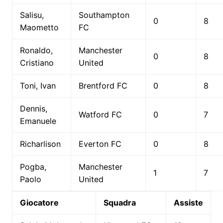
Salisu,
Southampton
0
8
Maometto
FC
Ronaldo,
Manchester
0
8
Cristiano
United
Toni, Ivan
Brentford FC
0
8
Dennis,
Watford FC
0
7
Emanuele
Richarlison
Everton FC
0
8
Pogba,
Manchester
1
7
Paolo
United
Giocatore
Squadra
Assiste