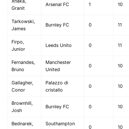
Xhaka,
Arsenal FC
1
10
Granit
Tarkowski,
Burnley FC
0
11
James
Firpo,
Leeds Unito
0
11
Junior
Fernandes,
Manchester
0
10
Bruno
United
Gallagher,
Palazzo di
0
10
Conor
cristallo
Brownhill,
Burnley FC
0
10
Josh
Bednarek,
Southampton
0
10