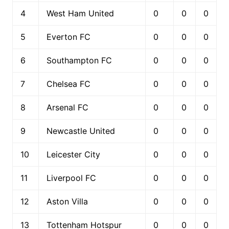
4
West Ham United
0
0
0
5
Everton FC
0
0
0
6
Southampton FC
0
0
0
7
Chelsea FC
0
0
0
8
Arsenal FC
0
0
0
9
Newcastle United
0
0
0
10
Leicester City
0
0
0
11
Liverpool FC
0
0
0
12
Aston Villa
0
0
0
13
Tottenham Hotspur
0
0
0