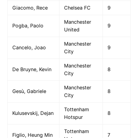
Giacomo, Rece
Chelsea FC
9
Manchester
Pogba, Paolo
9
United
Manchester
Cancelo, Joao
9
City
Manchester
De Bruyne, Kevin
8
City
Manchester
Gesù, Gabriele
8
City
Tottenham
Kulusevskij, Dejan
8
Hotspur
Tottenham
Figlio, Heung Min
7