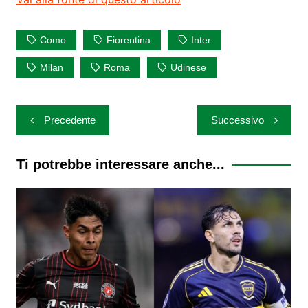
Como
Fiorentina
Inter
Milan
Roma
Udinese
Navigazione
Precedente
Successivo
articoli
Ti potrebbe interessare anche...