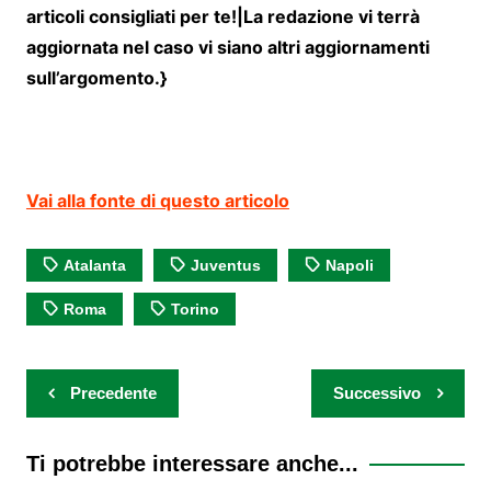
articoli consigliati per te!|La redazione vi terrà
aggiornata nel caso vi siano altri aggiornamenti
sull’argomento.}
Vai alla fonte di questo articolo
Atalanta
Juventus
Napoli
Roma
Torino
Navigazione
Precedente
Successivo
articoli
Ti potrebbe interessare anche...