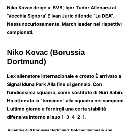
Niko Kovac
dirige a
‘BVB’
,
Igor Tudor
Allenarsi al
‘Vecchia Signora’
E Ivan Juric difende
“La DEA”.
Nessuno
curiosamente,
March leader nei rispettivi
campionati.
Niko Kovac (Borussia
Dortmund)
L’ex allenatore internazionale e croato
È arrivato a
Signal Iduna Park
Alla fine di gennaio,
Con
l’undicesima squadra
,
come sostituto di Nuri Sahin.
Ha ottenuto la “tensione” alla squadra nei campioni
L’ultimo giorno e fornirgli una certa stabilità
difensiva
Intorno al suo 1-3-4-2-1
.
Juventus 4-4 Borussia Dortmund: Golding Summary and