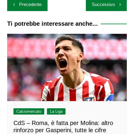
Navigazione
Precedente
Successivo
articoli
Ti potrebbe interessare anche...
Calciomercato
La Liga
CdS – Roma, è fatta per Molina: altro
rinforzo per Gasperini, tutte le cifre