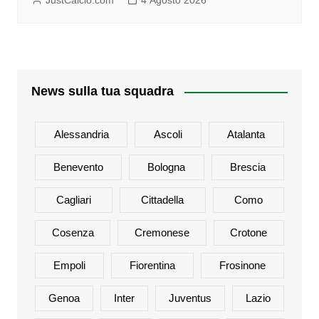
JustCalcio.com
4 Agosto 2026
News sulla tua squadra
Alessandria
Ascoli
Atalanta
Benevento
Bologna
Brescia
Cagliari
Cittadella
Como
Cosenza
Cremonese
Crotone
Empoli
Fiorentina
Frosinone
Genoa
Inter
Juventus
Lazio