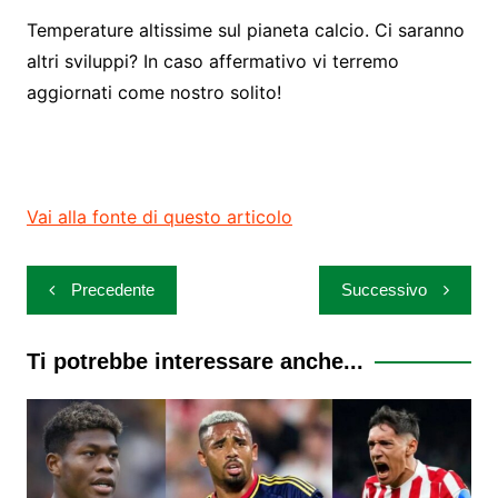
Temperature altissime sul pianeta calcio. Ci saranno
altri sviluppi? In caso affermativo vi terremo
aggiornati come nostro solito!
Vai alla fonte di questo articolo
Navigazione
Precedente
Successivo
articoli
Ti potrebbe interessare anche...