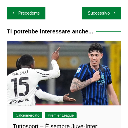
Navigazione
Precedente
Successivo
articoli
Ti potrebbe interessare anche...
Calciomercato
Premier League
Tuttosport – È sempre Juve-Inter: