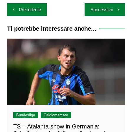
Navigazione
Precedente
Successivo
articoli
Ti potrebbe interessare anche...
Bundesliga
Calciomercato
TS – Atalanta show in Germania: