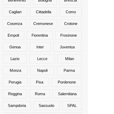
Benevento
Bologna
Brescia
Cagliari
Cittadella
Como
Cosenza
Cremonese
Crotone
Empoli
Fiorentina
Frosinone
Genoa
Inter
Juventus
Lazio
Lecce
Milan
Monza
Napoli
Parma
Perugia
Pisa
Pordenone
Reggina
Roma
Salernitana
Sampdoria
Sassuolo
SPAL