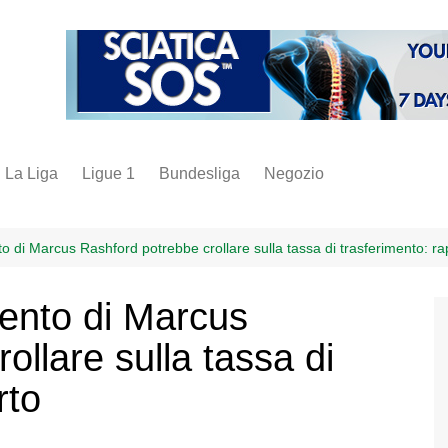
La Liga
Ligue 1
Bundesliga
Negozio
juve
inter
to di Marcus Rashford potrebbe crollare sulla tassa di trasferimento: r
milan
mento di Marcus
napoli
ollare sulla tassa di
vintage
fantacalcio
rto