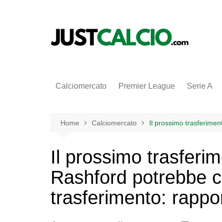
Salta
al
contenuto
Calciomercato
Premier League
Serie A
Home
Calciomercato
Il prossimo trasferimen
Il prossimo trasferi
Rashford potrebbe cr
trasferimento: rappo