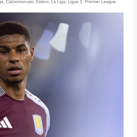
ga
,
Calciomercato
,
Estero
,
La Liga
,
Ligue 1
,
Premier League