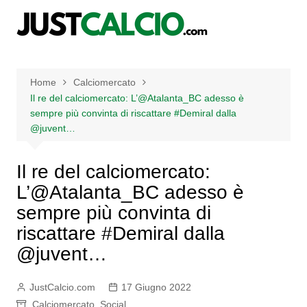
Salta
al
contenuto
Home
Calciomercato
Il re del calciomercato: L’@Atalanta_BC adesso è
sempre più convinta di riscattare #Demiral dalla
@juvent…
Il re del calciomercato:
L’@Atalanta_BC adesso è
sempre più convinta di
riscattare #Demiral dalla
@juvent…
JustCalcio.com
17 Giugno 2022
Calciomercato
,
Social