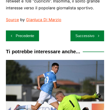
retweet e 108 “cuoricini”. Insomma, il solito grande
interesse verso il popolare giornalista sportivo.
Source
by
Gianluca Di Marzio
Navigazione
Precedente
Successivo
articoli
Ti potrebbe interessare anche...