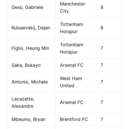
Manchester
Gesù, Gabriele
8
City
Tottenham
Kulusevskij, Dejan
8
Hotspur
Tottenham
Figlio, Heung Min
7
Hotspur
Saka, Bukayo
Arsenal FC
7
West Ham
Antonio, Michele
7
United
Lacazette,
Arsenal FC
7
Alexandre
Mbeumo, Bryan
Brentford FC
7