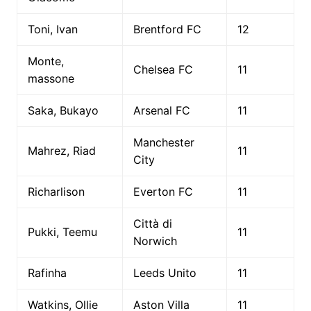
Toni, Ivan
Brentford FC
12
Monte,
Chelsea FC
11
massone
Saka, Bukayo
Arsenal FC
11
Manchester
Mahrez, Riad
11
City
Richarlison
Everton FC
11
Città di
Pukki, Teemu
11
Norwich
Rafinha
Leeds Unito
11
Watkins, Ollie
Aston Villa
11