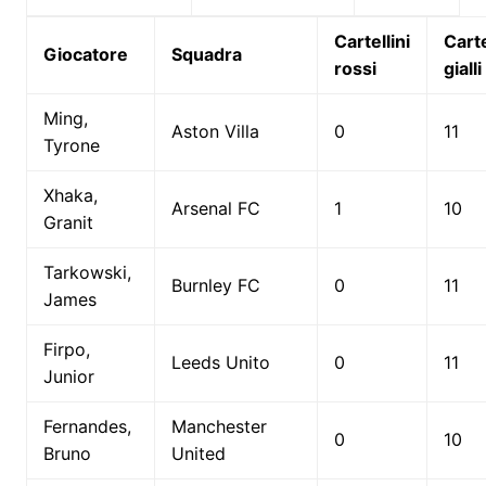
Cartellini
Carte
Giocatore
Squadra
rossi
gialli
Ming,
Aston Villa
0
11
Tyrone
Xhaka,
Arsenal FC
1
10
Granit
Tarkowski,
Burnley FC
0
11
James
Firpo,
Leeds Unito
0
11
Junior
Fernandes,
Manchester
0
10
Bruno
United