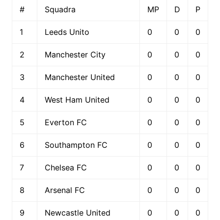
#
Squadra
MP
D
P
1
Leeds Unito
0
0
0
2
Manchester City
0
0
0
3
Manchester United
0
0
0
4
West Ham United
0
0
0
5
Everton FC
0
0
0
6
Southampton FC
0
0
0
7
Chelsea FC
0
0
0
8
Arsenal FC
0
0
0
9
Newcastle United
0
0
0