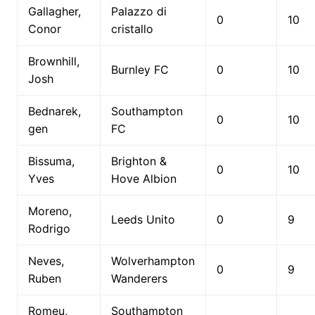
Gallagher,
Palazzo di
0
10
Conor
cristallo
Brownhill,
Burnley FC
0
10
Josh
Bednarek,
Southampton
0
10
gen
FC
Bissuma,
Brighton &
0
10
Yves
Hove Albion
Moreno,
Leeds Unito
0
9
Rodrigo
Neves,
Wolverhampton
0
9
Ruben
Wanderers
Romeu,
Southampton