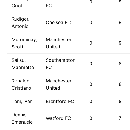
0
9
Oriol
FC
Rudiger,
Chelsea FC
0
9
Antonio
Mctominay,
Manchester
0
9
Scott
United
Salisu,
Southampton
0
8
Maometto
FC
Ronaldo,
Manchester
0
8
Cristiano
United
Toni, Ivan
Brentford FC
0
8
Dennis,
Watford FC
0
7
Emanuele