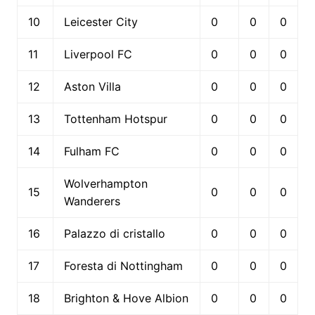
10
Leicester City
0
0
0
11
Liverpool FC
0
0
0
12
Aston Villa
0
0
0
13
Tottenham Hotspur
0
0
0
14
Fulham FC
0
0
0
Wolverhampton
15
0
0
0
Wanderers
16
Palazzo di cristallo
0
0
0
17
Foresta di Nottingham
0
0
0
18
Brighton & Hove Albion
0
0
0