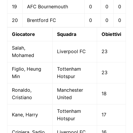
19
AFC Bournemouth
0
0
0
20
Brentford FC
0
0
0
Giocatore
Squadra
Obiettivi
Salah,
Liverpool FC
23
Mohamed
Figlio, Heung
Tottenham
23
Min
Hotspur
Ronaldo,
Manchester
18
Cristiano
United
Tottenham
Kane, Harry
17
Hotspur
Criniera, Sadio
Liverpool FC
16