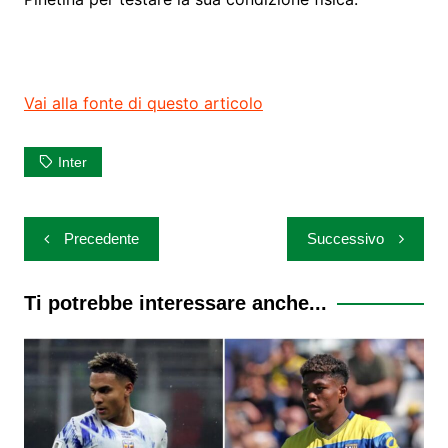
Vai alla fonte di questo articolo
Inter
Navigazione
Precedente
Successivo
articoli
Ti potrebbe interessare anche...