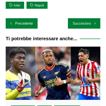
Inter
Napoli
Navigazione
Precedente
Successivo
articoli
Ti potrebbe interessare anche...