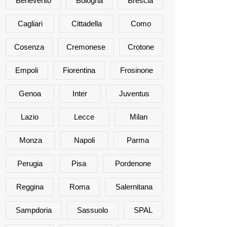
Benevento
Bologna
Brescia
Cagliari
Cittadella
Como
Cosenza
Cremonese
Crotone
Empoli
Fiorentina
Frosinone
Genoa
Inter
Juventus
Lazio
Lecce
Milan
Monza
Napoli
Parma
Perugia
Pisa
Pordenone
Reggina
Roma
Salernitana
Sampdoria
Sassuolo
SPAL