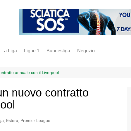
La Liga
Ligue 1
Bundesliga
Negozio
juve
inter
ntratto annuale con il Liverpool
milan
un nuovo contratto
napoli
pool
vintage
fantacalcio
ga
,
Estero
,
Premier League