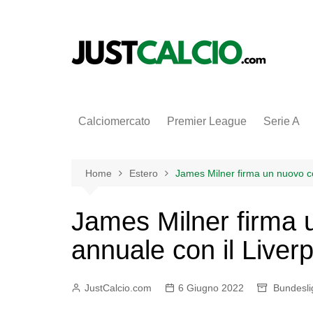
Salta
al
contenuto
Calciomercato
Premier League
Serie A
Home
Estero
James Milner firma un nuovo co
James Milner firma 
annuale con il Liver
JustCalcio.com
6 Giugno 2022
Bundesli