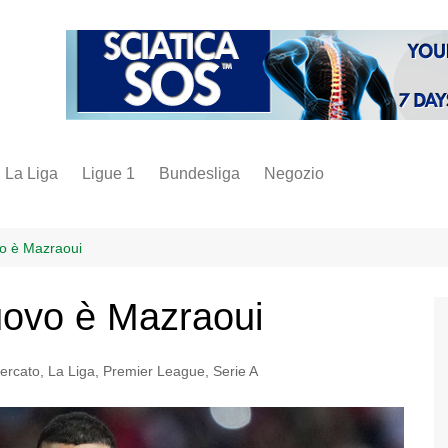
La Liga
Ligue 1
Bundesliga
Negozio
juve
inter
vo è Mazraoui
milan
uovo è Mazraoui
napoli
vintage
ercato
,
La Liga
,
Premier League
,
Serie A
fantacalcio