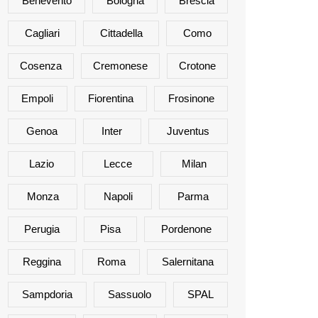
Benevento
Bologna
Brescia
Cagliari
Cittadella
Como
Cosenza
Cremonese
Crotone
Empoli
Fiorentina
Frosinone
Genoa
Inter
Juventus
Lazio
Lecce
Milan
Monza
Napoli
Parma
Perugia
Pisa
Pordenone
Reggina
Roma
Salernitana
Sampdoria
Sassuolo
SPAL