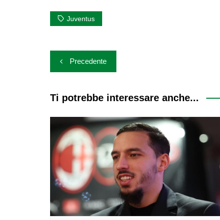
Juventus
Navigazione
Precedente
articoli
Ti potrebbe interessare anche...