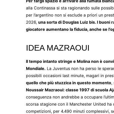
Per fargli spazio e arrivare alla fumata bianc
alla Continassa si sta ragionando sulle possib
per l’argentino non si esclude a priori un pres
2026,
una sorta di Douglas Luiz bis. I buoni r
giocatore aumentano la fiducia, anche se l’
IDEA MAZRAOUI
Il tempo intanto stringe e Molina non è conv
Mondiale.
La Juventus non ha perso le speranz
possibili occasioni last minute, magari in pres
quello che più stuzzica in questo momento
,
Noussair Mazraoui: classe 1997 di scuola A
conseguenza non andrebbe a occupare l’ultimo 
scorsa stagione con il Manchester United ha c
competizioni, per 4.490 minuti complessivi, 