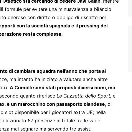
a l’Atletico sta cercando di cedere Javi Galan
, mentre
ili formule per evitare una minusvalenza a bilancio:
tito oneroso con diritto o obbligo di riscatto nel
apporti con la società spagnola e il pressing del
operazione resta complessa.
into di cambiare squadra nell’anno che porta al
e, ma intanto ha iniziato a valutare anche altre
tito.
A Comolli sono stati proposti diversi nomi, ma
 secondo quanto riferisce
La Gazzetta dello Sport,
è
jax, è un marocchino con passaporto olandese
, di
slot disponibile per i giocatori extra UE; nella
ollezionato 57 presenze in totale tra le varie
senza mai segnare ma servendo tre assist.