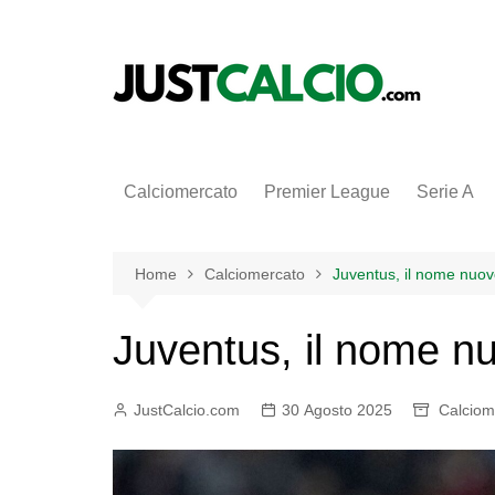
Salta
al
contenuto
Calciomercato
Premier League
Serie A
Home
Calciomercato
Juventus, il nome nuo
Juventus, il nome n
JustCalcio.com
30 Agosto 2025
Calciom