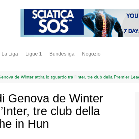
La Liga
Ligue 1
Bundesliga
Negozio
juve
inter
Genova de Winter attira lo sguardo tra l’Inter, tre club della Premier L
milan
 di Genova de Winter
napoli
’Inter, tre club della
vintage
fantacalcio
he in Hun