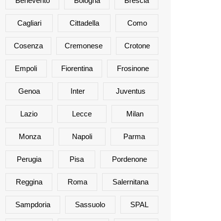
Benevento
Bologna
Brescia
Cagliari
Cittadella
Como
Cosenza
Cremonese
Crotone
Empoli
Fiorentina
Frosinone
Genoa
Inter
Juventus
Lazio
Lecce
Milan
Monza
Napoli
Parma
Perugia
Pisa
Pordenone
Reggina
Roma
Salernitana
Sampdoria
Sassuolo
SPAL