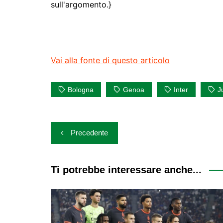
sull'argomento.}
Vai alla fonte di questo articolo
Bologna
Genoa
Inter
J
Navigazione
Precedente
articoli
Ti potrebbe interessare anche...