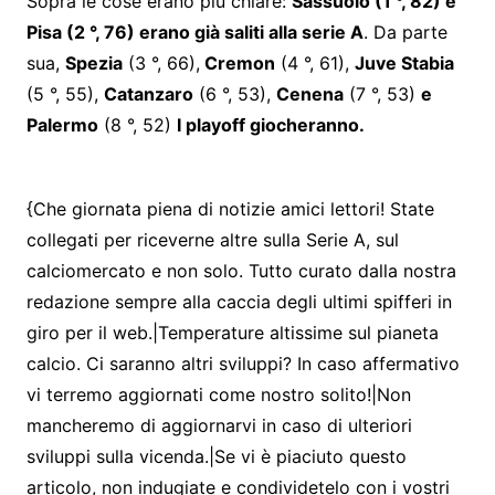
Sopra le cose erano più chiare:
Sassuolo (1 °, 82) e
Pisa (2 °, 76) erano già saliti alla serie A
. Da parte
sua,
Spezia
(3 °, 66),
Cremon
(4 °, 61),
Juve Stabia
(5 °, 55),
Catanzaro
(6 °, 53),
Cenena
(7 °, 53)
e
Palermo
(8 °, 52)
I playoff giocheranno.
{Che giornata piena di notizie amici lettori! State
collegati per riceverne altre sulla Serie A, sul
calciomercato e non solo. Tutto curato dalla nostra
redazione sempre alla caccia degli ultimi spifferi in
giro per il web.|Temperature altissime sul pianeta
calcio. Ci saranno altri sviluppi? In caso affermativo
vi terremo aggiornati come nostro solito!|Non
mancheremo di aggiornarvi in caso di ulteriori
sviluppi sulla vicenda.|Se vi è piaciuto questo
articolo, non indugiate e condividetelo con i vostri