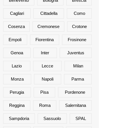
Benevento
Bologna
Brescia
Cagliari
Cittadella
Como
Cosenza
Cremonese
Crotone
Empoli
Fiorentina
Frosinone
Genoa
Inter
Juventus
Lazio
Lecce
Milan
Monza
Napoli
Parma
Perugia
Pisa
Pordenone
Reggina
Roma
Salernitana
Sampdoria
Sassuolo
SPAL