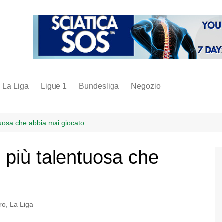
La Liga
Ligue 1
Bundesliga
Negozio
juve
inter
uosa che abbia mai giocato
milan
 più talentuosa che
napoli
vintage
fantacalcio
ro
,
La Liga