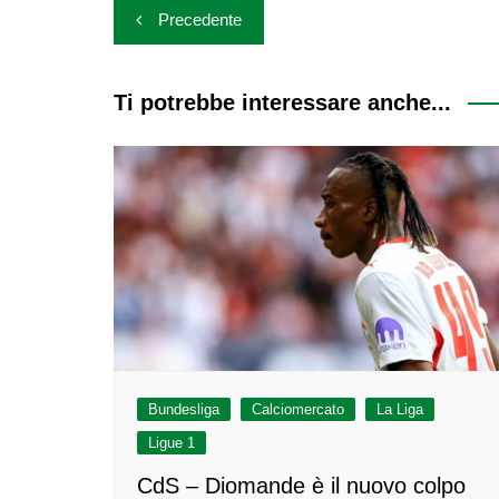
Navigazione
Precedente
articoli
Ti potrebbe interessare anche...
Bundesliga
Calciomercato
La Liga
Ligue 1
CdS – Diomande è il nuovo colpo