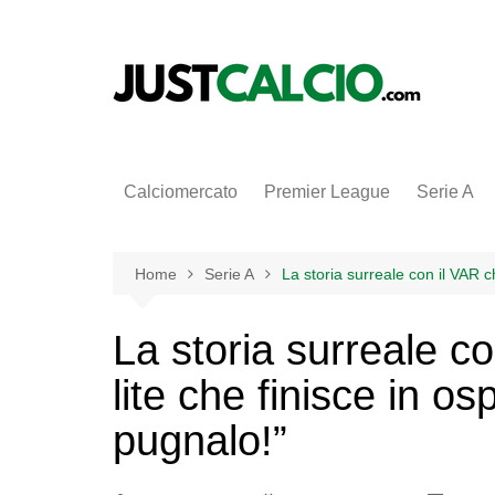
Salta
al
contenuto
Calciomercato
Premier League
Serie A
Home
Serie A
La storia surreale con il VAR ch
La storia surreale c
lite che finisce in os
pugnalo!”