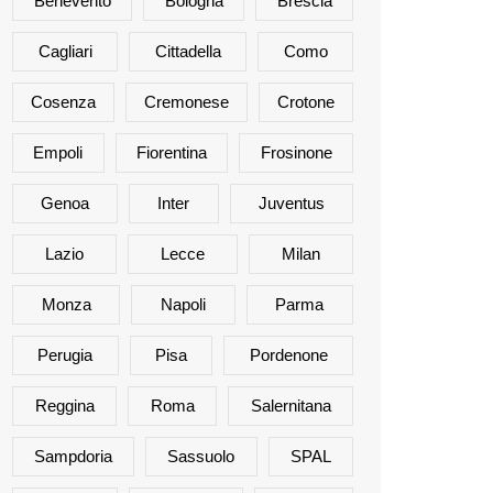
Benevento
Bologna
Brescia
Cagliari
Cittadella
Como
Cosenza
Cremonese
Crotone
Empoli
Fiorentina
Frosinone
Genoa
Inter
Juventus
Lazio
Lecce
Milan
Monza
Napoli
Parma
Perugia
Pisa
Pordenone
Reggina
Roma
Salernitana
Sampdoria
Sassuolo
SPAL