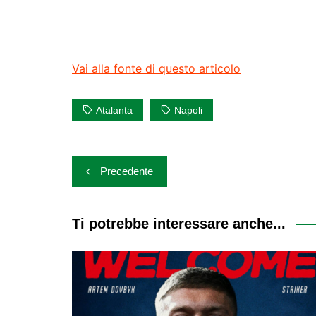
Vai alla fonte di questo articolo
Atalanta
Napoli
Navigazione
Precedente
articoli
Ti potrebbe interessare anche...