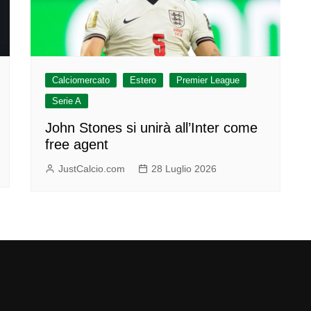
Calciomercato
Estero
Premier League
Serie A
John Stones si unirà all’Inter come
free agent
JustCalcio.com
28 Luglio 2026