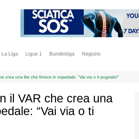
La Liga
Ligue 1
Bundesliga
Negozio
juve
inter
e crea una lite che finisce in ospedale: “Vai via o ti pugnalo!”
milan
on il VAR che crea una
napoli
pedale: “Vai via o ti
vintage
fantacalcio