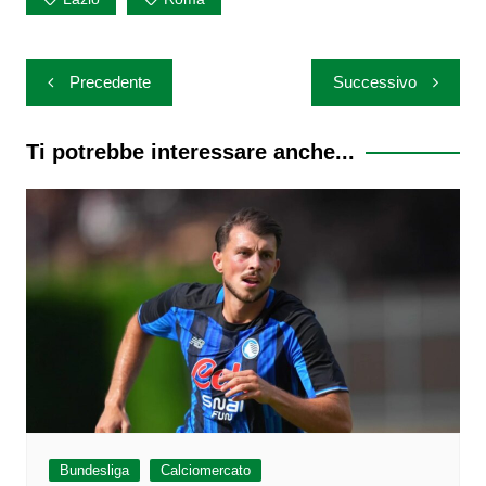
Navigazione
Precedente
Successivo
articoli
Ti potrebbe interessare anche...
Bundesliga
Calciomercato