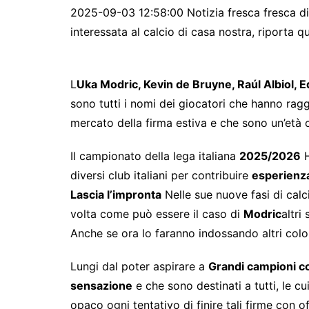
2025-09-03 12:58:00 Notizia fresca fresca di
interessata al calcio di casa nostra, riporta 
L
Uka Modric, Kevin de Bruyne, Raúl Albiol, 
sono tutti i nomi dei giocatori che hanno ragg
mercato della firma estiva e che sono un’età
Il campionato della lega italiana
2025/2026
H
diversi club italiani per contribuire
esperienz
Lascia l’impronta
Nelle sue nuove fasi di calc
volta come può essere il caso di
Modric
altri
Anche se ora lo faranno indossando altri color
Lungi dal poter aspirare a
Grandi campioni co
sensazione
e che sono destinati a tutti, le 
opaco ogni tentativo di finire tali firme con of