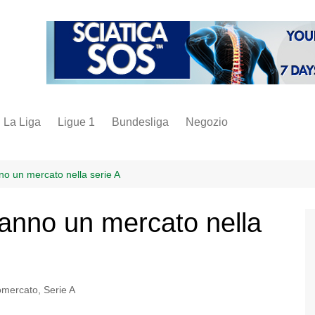
La Liga
Ligue 1
Bundesliga
Negozio
juve
inter
no un mercato nella serie A
milan
hanno un mercato nella
napoli
vintage
fantacalcio
omercato
,
Serie A