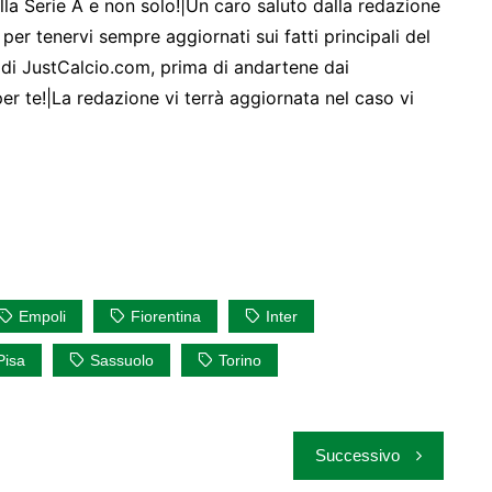
sulla Serie A e non solo!|Un caro saluto dalla redazione
per tenervi sempre aggiornati sui fatti principali del
e di JustCalcio.com, prima di andartene dai
i per te!|La redazione vi terrà aggiornata nel caso vi
Empoli
Fiorentina
Inter
Pisa
Sassuolo
Torino
Successivo