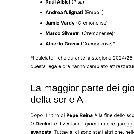
Raúl Albiol
(Pisa)
Andrea fulignati
(Empoli)
Jamie Vardy
(Cremonense)
Marco Silvestri
(Cremonense)*
Alberto Grassi
(Cremonense)*
*I calciatori che durante la stagione 2024/25 
questa lega e ora hanno cambiato attrezzat
La maggior parte dei gioc
della serie A
Dopo il ritiro di
Pepe Reina
Alla fine dello sc
O
Dzeko
tre diventano i giocatori che garegge
avanzata
. Tuttavia, ci sono stati altri che, 