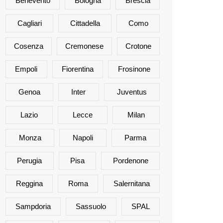
Benevento
Bologna
Brescia
Cagliari
Cittadella
Como
Cosenza
Cremonese
Crotone
Empoli
Fiorentina
Frosinone
Genoa
Inter
Juventus
Lazio
Lecce
Milan
Monza
Napoli
Parma
Perugia
Pisa
Pordenone
Reggina
Roma
Salernitana
Sampdoria
Sassuolo
SPAL