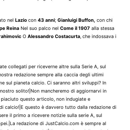
ato nel
Lazio
con
43 anni
;
Gianluigi Buffon,
con chi
pe Reina
Nel suo palco nel
Come il 1907
alla stessa
brahimovic
O
Alessandro Costacurta
,
che indossava i
ate collegati per riceverne altre sulla Serie A, sul
nostra redazione sempre alla caccia degli ultimi
me sul pianeta calcio. Ci saranno altri sviluppi? In
nostro solito!|Non mancheremo di aggiornarvi in
 è piaciuto questo articolo, non indugiate e
di calcio!|E questo è davvero tutto dalla redazione di
e il primo a ricevere notizie sulla serie A, sul
pei.|La redazione di JustCalcio.com è sempre al