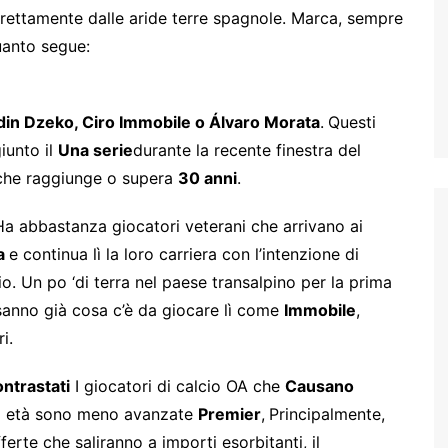
rettamente dalle aride terre spagnole. Marca, sempre
quanto segue:
Edin Dzeko, Ciro Immobile o Álvaro Morata
.
Questi
iunto il
Una serie
durante la recente finestra del
 che raggiunge o supera
30 anni
.
a abbastanza giocatori veterani che arrivano ai
a
e continua lì la loro carriera con l’intenzione di
io. Un po ‘di terra nel paese transalpino per la prima
 sanno già cosa c’è da giocare lì come
Immobile
,
i.
ntrastati
I giocatori di calcio OA che
Causano
cui età sono meno avanzate
Premier
,
Principalmente,
ferte che saliranno a importi esorbitanti, il