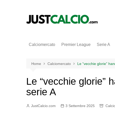
Salta
al
contenuto
Calciomercato
Premier League
Serie A
Home
Calciomercato
Le “vecchie glorie” han
Le “vecchie glorie” 
serie A
JustCalcio.com
3 Settembre 2025
Calci