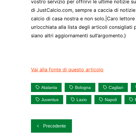
vostro servizio per offrirvi le ultime notizie 
di JustCalcio.com, sempre a caccia di notizie 
calcio di casa nostra e non solo.|Caro lettor
un’occhiata alla lista degli articoli consigliat
siano altri aggiornamenti sull’argomento.}
Vai alla fonte di questo articolo
Atalanta
Bologna
Cagliari
Juventus
Lazio
Napoli
Navigazione
Precedente