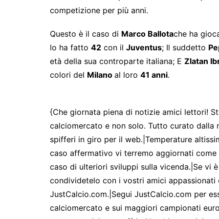
competizione per più anni.
Questo è il caso di
Marco Ballota
che ha gioc
lo ha fatto
42
con il
Juventus
; Il suddetto
Pe
età della sua controparte italiana; E
Zlatan I
colori del
Milano
al loro
41 anni
.
{Che giornata piena di notizie amici lettori! St
calciomercato e non solo. Tutto curato dalla 
spifferi in giro per il web.|Temperature altissi
caso affermativo vi terremo aggiornati come 
caso di ulteriori sviluppi sulla vicenda.|Se vi
condividetelo con i vostri amici appassionati 
JustCalcio.com.|Segui JustCalcio.com per esser
calciomercato e sui maggiori campionati euro