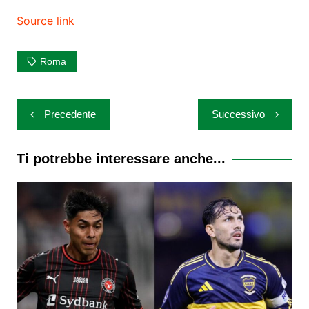
Source link
Roma
Navigazione
Precedente
Successivo
articoli
Ti potrebbe interessare anche...