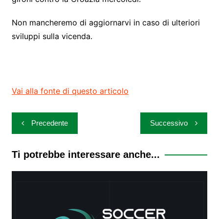
Non mancheremo di aggiornarvi in caso di ulteriori
sviluppi sulla vicenda.
Vai alla fonte di questo articolo
Navigazione
Precedente
Successivo
articoli
Ti potrebbe interessare anche...