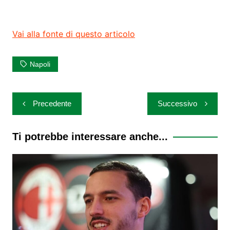
Vai alla fonte di questo articolo
Napoli
Navigazione
Precedente
Successivo
articoli
Ti potrebbe interessare anche...