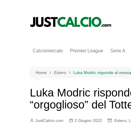
Salta
al
contenuto
Calciomercato
Premier League
Serie A
Home
Estero
Luka Modric risponde al messag
Luka Modric rispond
“orgoglioso” del Tot
JustCalcio.com
2 Giugno 2022
Estero
,
L