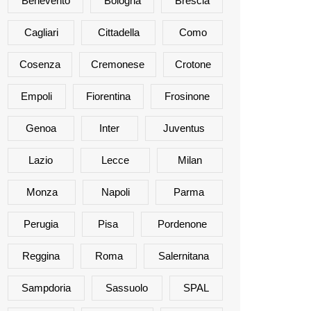
Benevento
Bologna
Brescia
Cagliari
Cittadella
Como
Cosenza
Cremonese
Crotone
Empoli
Fiorentina
Frosinone
Genoa
Inter
Juventus
Lazio
Lecce
Milan
Monza
Napoli
Parma
Perugia
Pisa
Pordenone
Reggina
Roma
Salernitana
Sampdoria
Sassuolo
SPAL