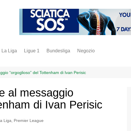
La Liga
Ligue 1
Bundesliga
Negozio
juve
inter
gio “orgoglioso” del Tottenham di Ivan Perisic
milan
e al messaggio
napoli
tenham di Ivan Perisic
vintage
fantacalcio
a Liga
,
Premier League