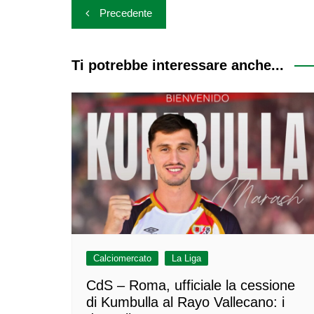
Navigazione
Precedente
articoli
Ti potrebbe interessare anche...
Calciomercato
La Liga
CdS – Roma, ufficiale la cessione
di Kumbulla al Rayo Vallecano: i