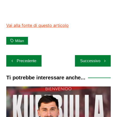
Vai alla fonte di questo articolo
Milan
Navigazione
Precedente
Successivo
articoli
Ti potrebbe interessare anche...