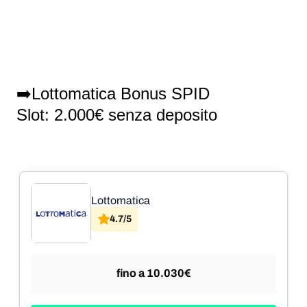
➡️Lottomatica Bonus SPID
Slot: 2.000€ senza deposito