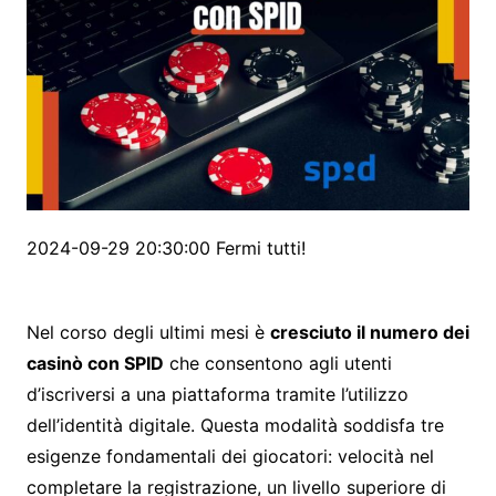
2024-09-29 20:30:00 Fermi tutti!
Nel corso degli ultimi mesi è
cresciuto il numero dei
casinò con SPID
che consentono agli utenti
d’iscriversi a una piattaforma tramite l’utilizzo
dell’identità digitale. Questa modalità soddisfa tre
esigenze fondamentali dei giocatori: velocità nel
completare la registrazione, un livello superiore di