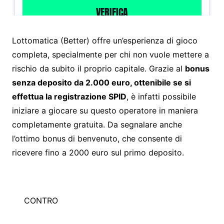
Lottomatica (Better) offre un’esperienza di gioco
completa, specialmente per chi non vuole mettere a
rischio da subito il proprio capitale. Grazie al
bonus
senza deposito da 2.000 euro, ottenibile se si
effettua la registrazione SPID
, è infatti possibile
iniziare a giocare su questo operatore in maniera
completamente gratuita. Da segnalare anche
l’ottimo bonus di benvenuto, che consente di
ricevere fino a 2000 euro sul primo deposito.
CONTRO