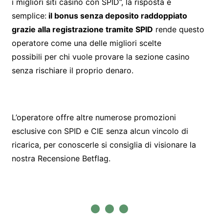
i migliori siti casino con SPID”, la risposta è
semplice:
il bonus senza deposito raddoppiato
grazie alla registrazione tramite SPID
rende questo
operatore come una delle migliori scelte
possibili per chi vuole provare la sezione casino
senza rischiare il proprio denaro.
L’operatore offre altre numerose promozioni
esclusive con SPID e CIE senza alcun vincolo di
ricarica, per conoscerle si consiglia di visionare la
nostra Recensione Betflag.
● ● ●