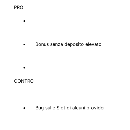
PRO
Bonus senza deposito elevato
CONTRO
Bug sulle Slot di alcuni provider