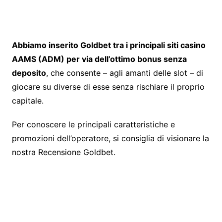
Abbiamo inserito Goldbet tra i principali siti casino
AAMS (ADM) per via dell’ottimo bonus senza
deposito
, che consente – agli amanti delle slot – di
giocare su diverse di esse senza rischiare il proprio
capitale.
Per conoscere le principali caratteristiche e
promozioni dell’operatore, si consiglia di visionare la
nostra Recensione Goldbet.