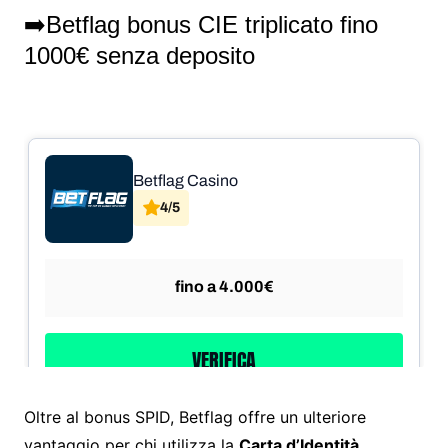
➡️Betflag bonus CIE triplicato fino
1000€ senza deposito
Oltre al bonus SPID, Betflag offre un ulteriore
vantaggio per chi utilizza la
Carta d’Identità