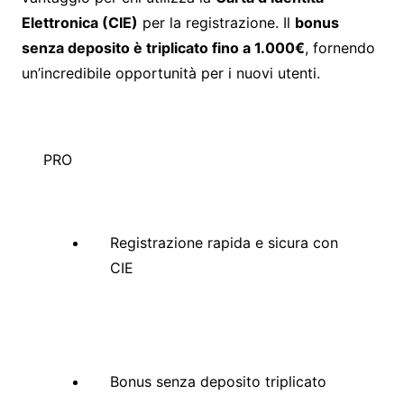
Elettronica (CIE)
per la registrazione. Il
bonus
senza deposito è triplicato fino a 1.000€
, fornendo
un’incredibile opportunità per i nuovi utenti.
PRO
Registrazione rapida e sicura con
CIE
Bonus senza deposito triplicato