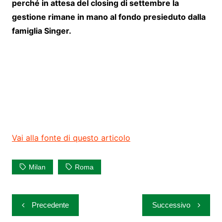
perché in attesa del closing di settembre la
gestione rimane in mano al fondo presieduto dalla
famiglia Singer.
Vai alla fonte di questo articolo
Milan
Roma
Navigazione
Precedente
Successivo
articoli