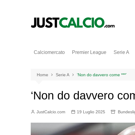
Salta
al
contenuto
Calciomercato
Premier League
Serie A
Home
Serie A
‘Non do davvero come ***’
‘Non do davvero com
JustCalcio.com
19 Luglio 2025
Bundesli