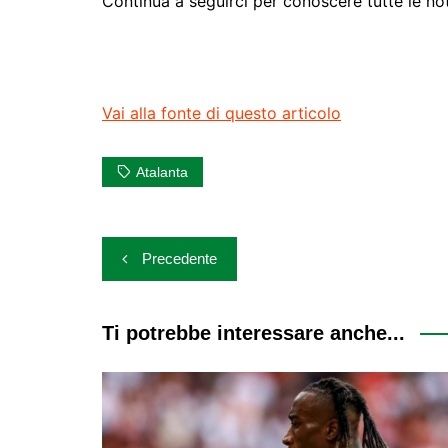
Continua a seguirci per conoscere tutte le noti
Vai alla fonte di questo articolo
Atalanta
Navigazione
Precedente
articoli
Ti potrebbe interessare anche...