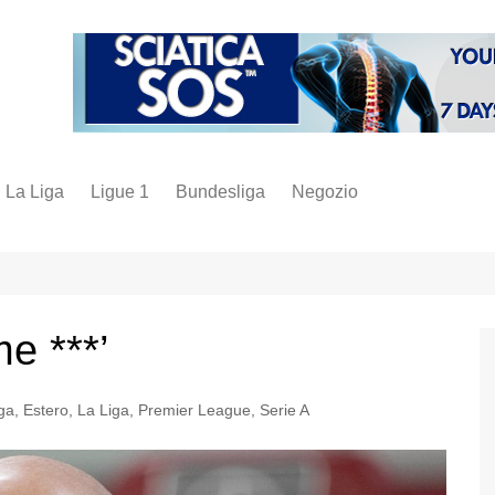
La Liga
Ligue 1
Bundesliga
Negozio
juve
inter
milan
e ***’
napoli
vintage
ga
,
Estero
,
La Liga
,
Premier League
,
Serie A
fantacalcio