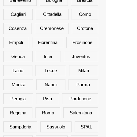
Benevento
Bologna
Brescia
Cagliari
Cittadella
Como
Cosenza
Cremonese
Crotone
Empoli
Fiorentina
Frosinone
Genoa
Inter
Juventus
Lazio
Lecce
Milan
Monza
Napoli
Parma
Perugia
Pisa
Pordenone
Reggina
Roma
Salernitana
Sampdoria
Sassuolo
SPAL