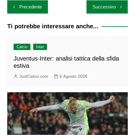
Navigazione
Precedente
Successivo
articoli
Ti potrebbe interessare anche...
Calcio
Inter
Juventus-Inter: analisi tattica della sfida
estiva
JustCalcio.com
6 Agosto 2026