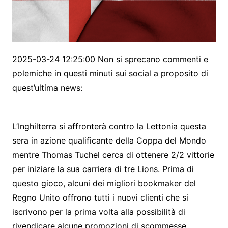
2025-03-24 12:25:00 Non si sprecano commenti e
polemiche in questi minuti sui social a proposito di
quest’ultima news:
L’Inghilterra si affronterà contro la Lettonia questa
sera in azione qualificante della Coppa del Mondo
mentre Thomas Tuchel cerca di ottenere 2/2 vittorie
per iniziare la sua carriera di tre Lions. Prima di
questo gioco, alcuni dei migliori bookmaker del
Regno Unito offrono tutti i nuovi clienti che si
iscrivono per la prima volta alla possibilità di
rivendicare alcune promozioni di scommesse