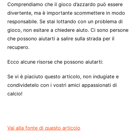
Comprendiamo che il gioco d’azzardo può essere
divertente, ma è importante scommettere in modo
responsabile. Se stai lottando con un problema di
gioco, non esitare a chiedere aiuto. Ci sono persone
che possono aiutarti a salire sulla strada per il
recupero.
Ecco alcune risorse che possono aiutarti:
Se vi è piaciuto questo articolo, non indugiate e
condividetelo con i vostri amici appassionati di
calcio!
Vai alla fonte di questo articolo