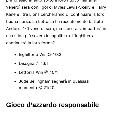
primo esaurimento sotto il loro nuovo manager
venerdì sera con i gol di Myles Lewis-Skelly e Harry
Kane e i tre Lions cercheranno di continuare la loro
buona corsa. La Lettonia ha recentemente battuto
Andorra 1-0 venerdì sera, ma stasera si imbatterà in
una sfida più severa in Inghilterra. L’Inghilterra
continuerà la loro forma?
Inghilterra Win @ 1/33
Disegna @ 16/1
Lettonia Win @ 40/1
Jude Bellingham segnerà in qualsiasi
momento @ 21/20
Gioco d’azzardo responsabile