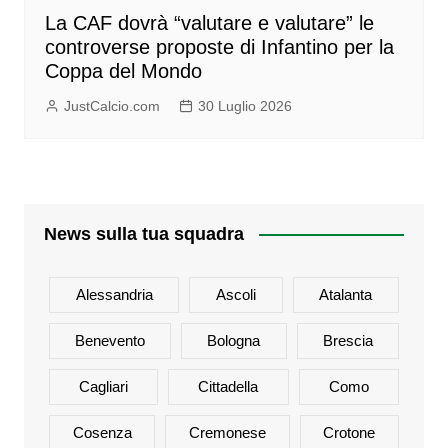
La CAF dovrà “valutare e valutare” le
controverse proposte di Infantino per la
Coppa del Mondo
JustCalcio.com
30 Luglio 2026
News sulla tua squadra
Alessandria
Ascoli
Atalanta
Benevento
Bologna
Brescia
Cagliari
Cittadella
Como
Cosenza
Cremonese
Crotone