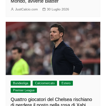
Mondo, avverte Blatter
JustCalcio.com
30 Luglio 2026
Bundesliga
Calciomercato
Estero
Premier League
Quattro giocatori del Chelsea rischiano
di perdere il posto nella rosa di Xabi