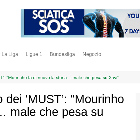
La Liga
Ligue 1
Bundesliga
Negozio
juve
inter
T’: “Mourinho fa di nuovo la storia… male che pesa su Xavi”
milan
o dei ‘MUST’: “Mourinho
napoli
ia… male che pesa su
vintage
fantacalcio