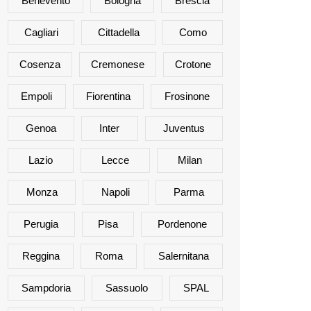
Benevento
Bologna
Brescia
Cagliari
Cittadella
Como
Cosenza
Cremonese
Crotone
Empoli
Fiorentina
Frosinone
Genoa
Inter
Juventus
Lazio
Lecce
Milan
Monza
Napoli
Parma
Perugia
Pisa
Pordenone
Reggina
Roma
Salernitana
Sampdoria
Sassuolo
SPAL