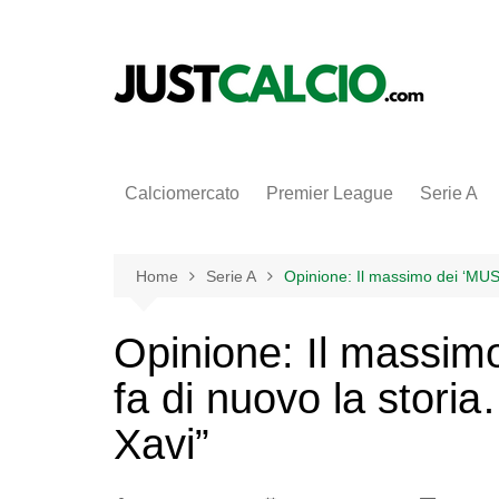
Salta
al
contenuto
Calciomercato
Premier League
Serie A
Home
Serie A
Opinione: Il massimo dei ‘MUS
Opinione: Il massim
fa di nuovo la stor
Xavi”