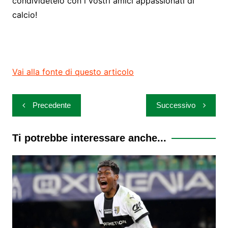
condividetelo con i vostri amici appassionati di
calcio!
Vai alla fonte di questo articolo
Navigazione
Precedente
Successivo
articoli
Ti potrebbe interessare anche...