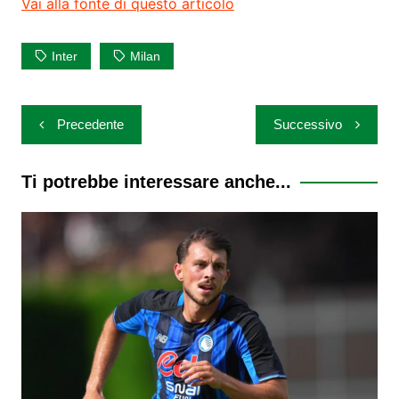
Vai alla fonte di questo articolo
Inter
Milan
Navigazione
Precedente
Successivo
articoli
Ti potrebbe interessare anche...