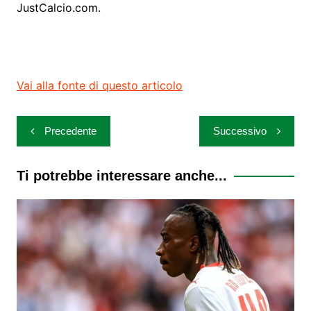
JustCalcio.com.
Vai alla fonte di questo articolo
Navigazione
Precedente
Successivo
articoli
Ti potrebbe interessare anche...